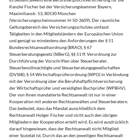
Kanzlei Fischer bei der Versicherungskammer Bayern,
Maximilianstr. 53, 80530 München
(Versicherungsscheinnummer H-50-3609). Der räumliche
Geltungsbereich des Versicherungsschutzes umfasst
Tätigkeiten in den Mitgliedsländern der Europäischen Union
und genügt so mindestens den Anforderungen der § 51
Bundesrechtsanwaltsordnung (BRAO), § 67
Steuerberatungsgesetz (StBerG), §§ 51 ff. Verordnung zur
Durchführung der Vorschriften über Steuerberater,
Steuerbevollmächtigte und Steuerberatungsgesellschaften
(DVStB), § 54 Wirtschaftsprüferordnung (WPO) in Verbindung
mit der Verordnung über die Berufshaftpflichtversicherung
der Wirtschaftsprüfer und vereidigten Buchprüfer (WPBHV).
Der von Ihnen mandatierte Rechtsanwalt ist nur in einer
Kooperation mit anderen Rechtsanwälten und Steuerberatern.
Das bedeutet, dass das Mandat ausschließlich dem
Rechtsanwalt Holger Fischer und nicht auch den übrigen
Mitgliedern der Kooperation erteilt wird. Es wird ausdrücklich
darauf hingewiesen, dass der Rechtsanwalt nicht Mitglied
einer Sozietät ist. Durch das an den jeweiligen Rechtsanwalt