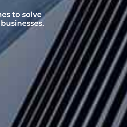
es to solve
 businesses.