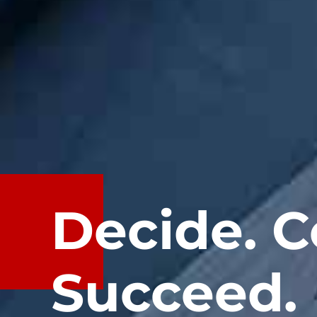
Decide. 
Succeed.